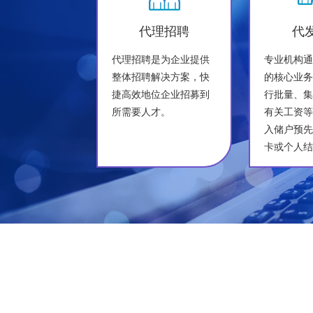
代理招聘
代
代理招聘是为企业提供
专业机构
整体招聘解决方案，快
的核心业
捷高效地位企业招募到
行批量、
所需要人才。
有关工资
入储户预
卡或个人
代理企、
工资，还
险局发放
金等。