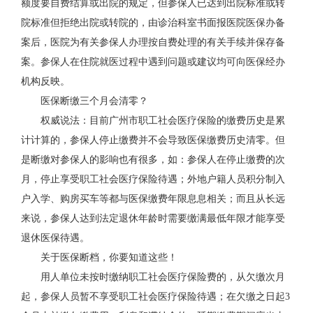
额度要自费结算或出院的规定，但参保人已达到出院标准或转
院标准但拒绝出院或转院的，由诊治科室书面报医院医保办备
案后，医院为有关参保人办理按自费处理的有关手续并保存备
案。参保人在住院就医过程中遇到问题或建议均可向医保经办
机构反映。
医保断缴三个月会清零？
权威说法：目前广州市职工社会医疗保险的缴费历史是累
计计算的，参保人停止缴费并不会导致医保缴费历史清零。但
是断缴对参保人的影响也有很多，如：参保人在停止缴费的次
月，停止享受职工社会医疗保险待遇；外地户籍人员积分制入
户入学、购房买车等都与医保缴费年限息息相关；而且从长远
来说，参保人达到法定退休年龄时需要缴满最低年限才能享受
退休医保待遇。
关于医保断档，你要知道这些！
用人单位未按时缴纳职工社会医疗保险费的，从欠缴次月
起，参保人员暂不享受职工社会医疗保险待遇；在欠缴之日起3