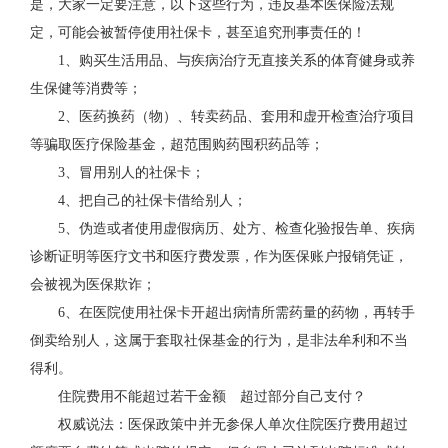
是，大家一定要注意，以下这些行为，违反基本医保险法规
定，可能会被暂停使用社保卡，甚至追究刑事责任的！
1、购买生活用品、与疾病治疗无直接关系的体育健身或养
生保健等消费等；
2、医药换药（物）、转卖药品、套用和虚开检查治疗项目
等骗取医疗保险基金，超范围购药囤积药品等；
3、冒用别人的社保卡；
4、把自己的社保卡借给别人；
5、伪造或者使用虚假病历、处方、检查化验报告单、疾病
诊断证明等医疗文书和医疗费发票，作为医保账户报销凭证，
会被视为医保欺诈；
6、在医院使用社保卡开超出病情所需药量的药物，再转手
倒卖给别人，这属于套取社保基金的行为，是非法牟利和不当
得利。
住院费用不能超过若干金额 超过部分自己支付？
权威说法：医保政策中并无参保人单次住院医疗费用超过